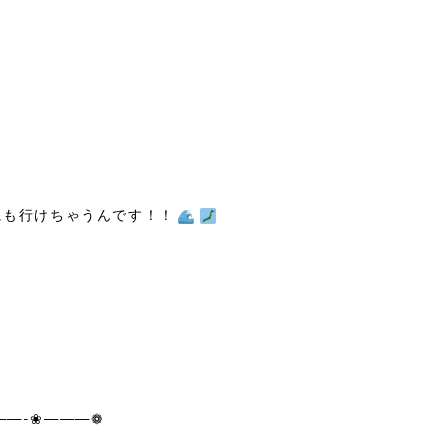
にも行けちゃうんです！！
——-❀———❁