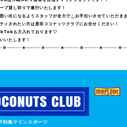
ープ貸し切りで遂行いたします！
思い出になるようスタッフが全力で
お手伝いさせていただき
ティされたい方は是非ココナッツクラブにお任せください！
、TikTokも力入れております♡
いいたします！
-❁———-❀———-❁———-❀———-❁———-❀———-❁
宇利島マリンスポーツ