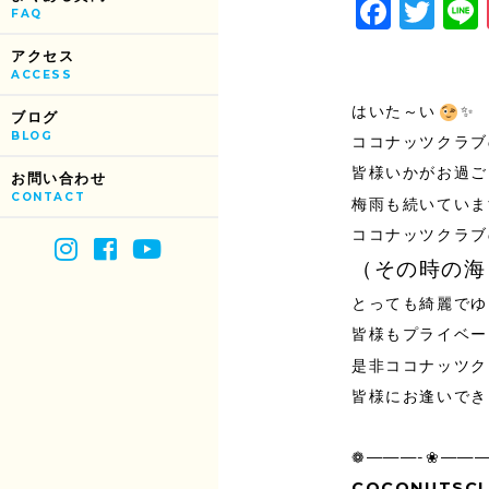
Face
Tw
FAQ
アクセス
ACCESS
はいた～い
✨
ブログ
BLOG
ココナッツクラブ
皆様いかがお過ご
お問い合わせ
CONTACT
梅雨も続いています
ココナッツクラブ
（その時の海
とっても綺麗でゆ
皆様もプライベート
是非ココナッツク
皆様にお逢いでき
❁———-❀———
COCONUTS