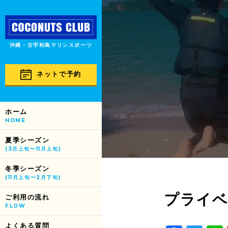
沖縄・古宇利島マリンスポーツ
ネットで予約
ホーム
HOME
夏季シーズン
(3月上旬〜11月上旬)
冬季シーズン
(11月上旬〜2月下旬)
プライベ
ご利用の流れ
FLOW
よくある質問