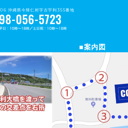
0406 沖縄県今帰仁村字古宇利355番地
■案内図