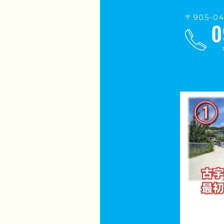
〒905-