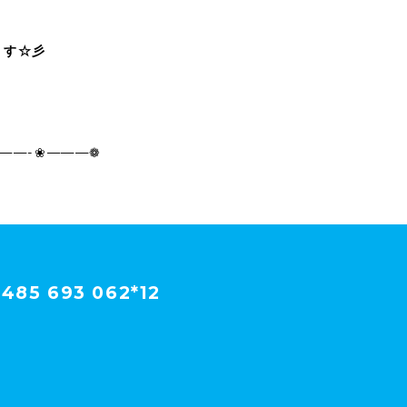
ます☆彡
———-❀———❁
485 693 062*12