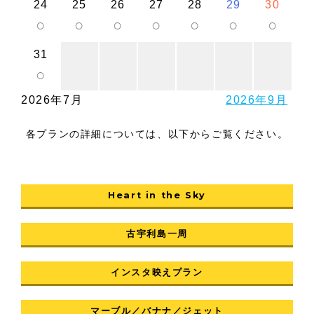
24
25
26
27
28
29
30
○
○
○
○
○
○
○
31
○
2026年7月
2026年9月
各プランの詳細については、以下からご覧ください。
Heart in the Sky
古宇利島一周
インスタ映えプラン
マーブル／バナナ／ジェット