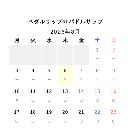
ペダルサップorパドルサップ
2026年8月
月
火
水
木
金
土
日
1
2
－
－
3
4
5
6
7
8
9
－
－
－
×
×
×
×
10
11
12
13
14
15
16
×
○
○
○
○
○
○
17
18
19
20
21
22
23
○
○
○
○
○
○
○