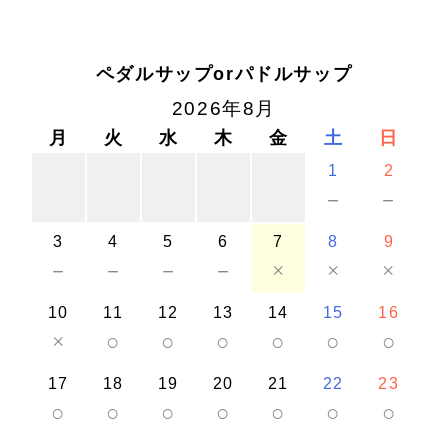
ペダルサップorパドルサップ
2026年8月
月
火
水
木
金
土
日
1
2
－
－
3
4
5
6
7
8
9
－
－
－
－
×
×
×
10
11
12
13
14
15
16
×
○
○
○
○
○
○
17
18
19
20
21
22
23
○
○
○
○
○
○
○