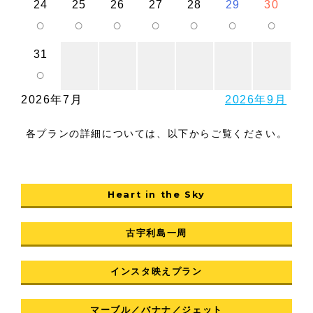
24
25
26
27
28
29
30
○
○
○
○
○
○
○
31
○
2026年7月
2026年9月
各プランの詳細については、以下からご覧ください。
Heart in the Sky
古宇利島一周
インスタ映えプラン
マーブル／バナナ／ジェット