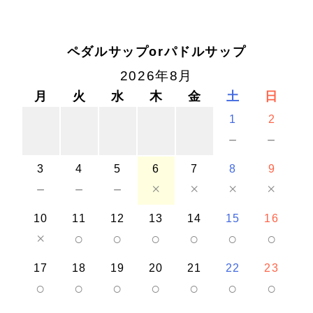
ペダルサップorパドルサップ
2026年8月
月
火
水
木
金
土
日
1
2
－
－
3
4
5
6
7
8
9
－
－
－
×
×
×
×
10
11
12
13
14
15
16
×
○
○
○
○
○
○
17
18
19
20
21
22
23
○
○
○
○
○
○
○