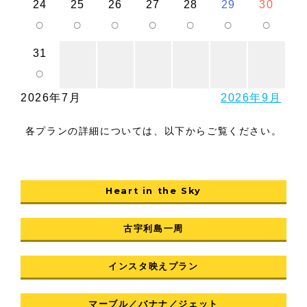
24
25
26
27
28
29
30
○
○
○
○
○
○
○
31
○
2026年7月
2026年9月
各プランの詳細については、以下からご覧ください。
Heart in the Sky
古宇利島一周
インスタ映えプラン
マーブル／バナナ／ジェット