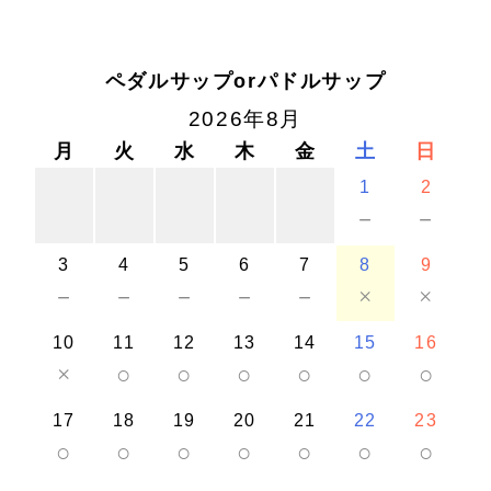
ペダルサップorパドルサップ
2026年8月
月
火
水
木
金
土
日
1
2
－
－
3
4
5
6
7
8
9
－
－
－
－
－
×
×
10
11
12
13
14
15
16
×
○
○
○
○
○
○
17
18
19
20
21
22
23
○
○
○
○
○
○
○