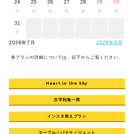
24
25
26
27
28
29
30
○
○
○
○
○
○
○
31
○
2026年7月
2026年9月
各プランの詳細については、以下からご覧ください。
Heart in the Sky
古宇利島一周
インスタ映えプラン
マーブル／バナナ／ジェット