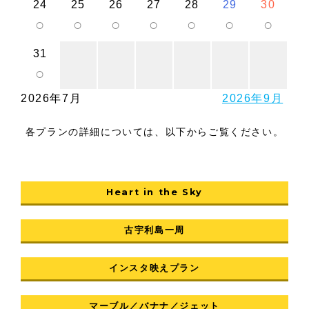
24
25
26
27
28
29
30
○
○
○
○
○
○
○
31
○
2026年7月
2026年9月
各プランの詳細については、以下からご覧ください。
Heart in the Sky
古宇利島一周
インスタ映えプラン
マーブル／バナナ／ジェット