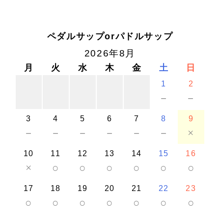
ペダルサップorパドルサップ
2026年8月
月
火
水
木
金
土
日
1
2
－
－
3
4
5
6
7
8
9
－
－
－
－
－
－
×
10
11
12
13
14
15
16
×
○
○
○
○
○
○
17
18
19
20
21
22
23
○
○
○
○
○
○
○