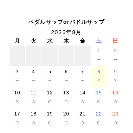
ペダルサップorパドルサップ
2026年8月
月
火
水
木
金
土
日
1
2
－
－
3
4
5
6
7
8
9
－
－
－
－
－
×
×
10
11
12
13
14
15
16
×
○
○
○
○
○
○
17
18
19
20
21
22
23
○
○
○
○
○
○
○