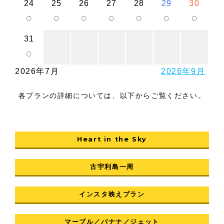
24
25
26
27
28
29
30
○
○
○
○
○
○
○
31
○
2026年7月
2026年9月
各プランの詳細については、以下からご覧ください。
Heart in the Sky
古宇利島一周
インスタ映えプラン
マーブル／バナナ／ジェット