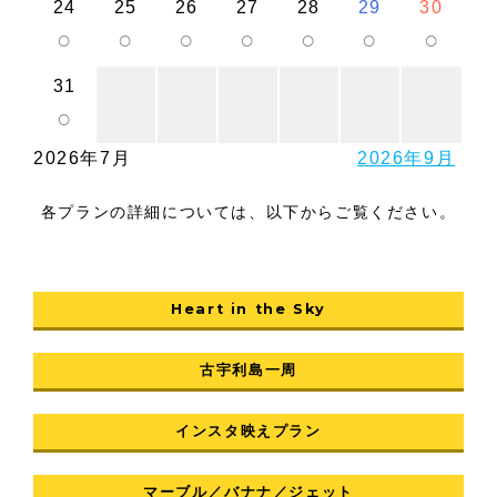
24
25
26
27
28
29
30
○
○
○
○
○
○
○
31
○
2026年7月
2026年9月
各プランの詳細については、以下からご覧ください。
Heart in the Sky
古宇利島一周
インスタ映えプラン
マーブル／バナナ／ジェット