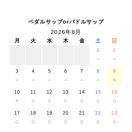
ペダルサップorパドルサップ
2026年8月
月
火
水
木
金
土
日
1
2
－
－
3
4
5
6
7
8
9
－
－
－
－
－
－
×
10
11
12
13
14
15
16
×
○
○
○
○
○
○
17
18
19
20
21
22
23
○
○
○
○
○
○
○