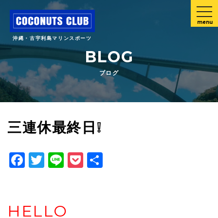
menu
沖縄・古宇利島マリンスポーツ
BLOG
ブログ
三連休最終日❕
Facebook
Twitter
Line
Pocket
共
有
HELLO