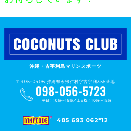
沖縄・古宇利島マリンスポーツ
〒905-0406 沖縄県今帰仁村字古宇利355番地
485 693 062*12