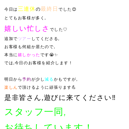
三連休
最終日
の
今日は
でした😊
とてもお客様が多く,
嬉しい忙しさ
でした♡
追加で
ツアー
してくださる,
お客様も何組か居たので,
本当に
嬉しかった
です😭✨️
では,今日のお客様を紹介します！
明日から
予約
が少し
減る
かもですが,
楽しん
で頂けるように頑張ります💪
是非皆さん,遊びに来てください‼️
スタッフ一同,
お待ちしています！