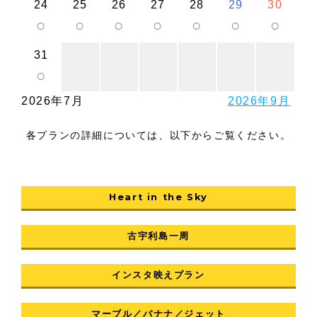
24
25
26
27
28
29
30
○
○
○
○
○
○
○
31
○
2026年7月
2026年9月
各プランの詳細については、以下からご覧ください。
Heart in the Sky
古宇利島一周
インスタ映えプラン
マーブル／バナナ／ジェット