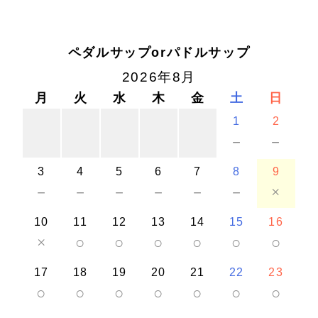
ペダルサップorパドルサップ
2026年8月
月
火
水
木
金
土
日
1
2
－
－
3
4
5
6
7
8
9
－
－
－
－
－
－
×
10
11
12
13
14
15
16
×
○
○
○
○
○
○
17
18
19
20
21
22
23
○
○
○
○
○
○
○