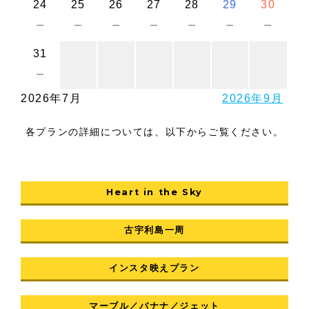
24
25
26
27
28
29
30
－
－
－
－
－
－
－
31
－
2026年7月
2026年9月
各プランの詳細については、以下からご覧ください。
Heart in the Sky
古宇利島一周
インスタ映えプラン
マーブル／バナナ／ジェット