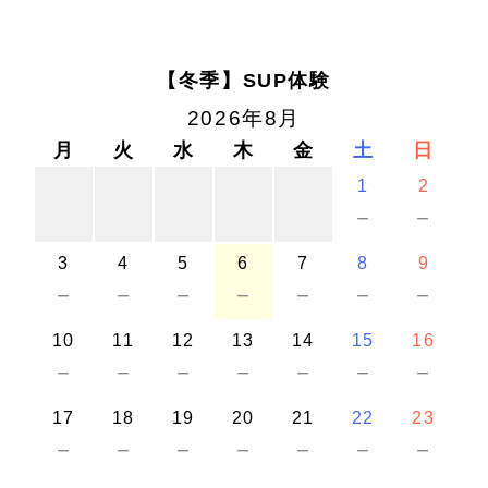
【冬季】SUP体験
2026年8月
月
火
水
木
金
土
日
1
2
－
－
3
4
5
6
7
8
9
－
－
－
－
－
－
－
10
11
12
13
14
15
16
－
－
－
－
－
－
－
17
18
19
20
21
22
23
－
－
－
－
－
－
－