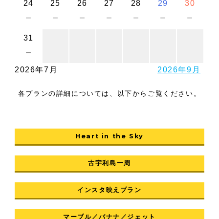
24
25
26
27
28
29
30
－
－
－
－
－
－
－
31
－
2026年7月
2026年9月
各プランの詳細については、以下からご覧ください。
Heart in the Sky
古宇利島一周
インスタ映えプラン
マーブル／バナナ／ジェット