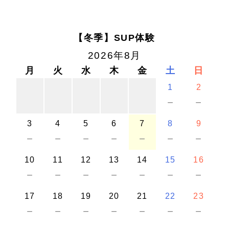
【冬季】SUP体験
2026年8月
月
火
水
木
金
土
日
1
2
－
－
3
4
5
6
7
8
9
－
－
－
－
－
－
－
10
11
12
13
14
15
16
－
－
－
－
－
－
－
17
18
19
20
21
22
23
－
－
－
－
－
－
－