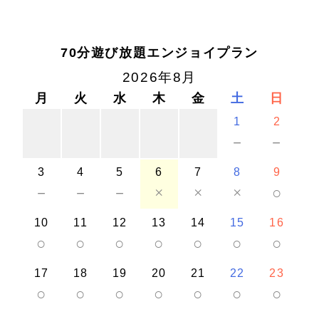
70分遊び放題エンジョイプラン
2026年8月
月
火
水
木
金
土
日
1
2
－
－
3
4
5
6
7
8
9
－
－
－
×
×
×
○
10
11
12
13
14
15
16
○
○
○
○
○
○
○
17
18
19
20
21
22
23
○
○
○
○
○
○
○