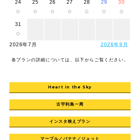
24
25
26
27
28
29
30
○
○
○
○
○
○
○
31
○
2026年7月
2026年9月
各プランの詳細については、以下からご覧ください。
Heart in the Sky
古宇利島一周
インスタ映えプラン
マーブル／バナナ／ジェット