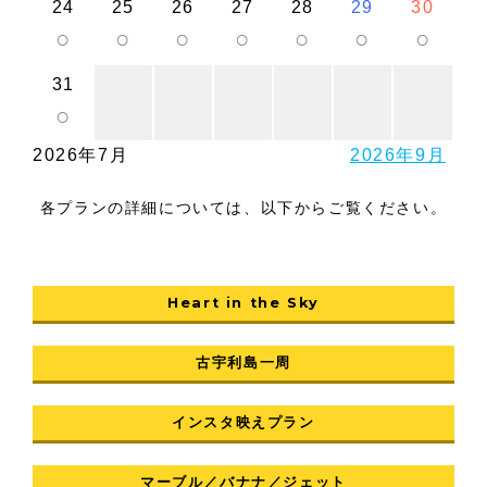
24
25
26
27
28
29
30
○
○
○
○
○
○
○
31
○
2026年7月
2026年9月
各プランの詳細については、以下からご覧ください。
Heart in the Sky
古宇利島一周
インスタ映えプラン
マーブル／バナナ／ジェット