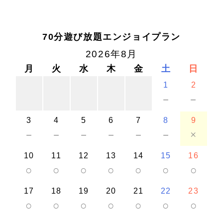
70分遊び放題エンジョイプラン
2026年8月
月
火
水
木
金
土
日
1
2
－
－
3
4
5
6
7
8
9
－
－
－
－
－
－
×
10
11
12
13
14
15
16
○
○
○
○
○
○
○
17
18
19
20
21
22
23
○
○
○
○
○
○
○