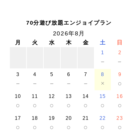
70分遊び放題エンジョイプラン
2026年8月
月
火
水
木
金
土
日
1
2
－
－
3
4
5
6
7
8
9
－
－
－
－
－
×
○
10
11
12
13
14
15
16
○
○
○
○
○
○
○
17
18
19
20
21
22
23
○
○
○
○
○
○
○