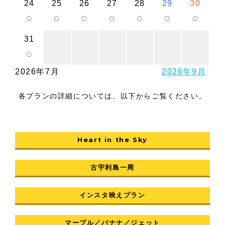
24
25
26
27
28
29
30
○
○
○
○
○
○
○
31
○
2026年7月
2026年9月
各プランの詳細については、以下からご覧ください。
Heart in the Sky
古宇利島一周
インスタ映えプラン
マーブル／バナナ／ジェット