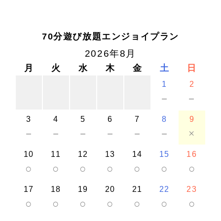
70分遊び放題エンジョイプラン
2026年8月
月
火
水
木
金
土
日
1
2
－
－
3
4
5
6
7
8
9
－
－
－
－
－
－
×
10
11
12
13
14
15
16
○
○
○
○
○
○
○
17
18
19
20
21
22
23
○
○
○
○
○
○
○