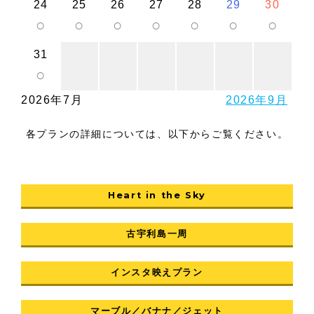
24
25
26
27
28
29
30
○
○
○
○
○
○
○
31
○
2026年7月
2026年9月
各プランの詳細については、以下からご覧ください。
Heart in the Sky
古宇利島一周
インスタ映えプラン
マーブル／バナナ／ジェット