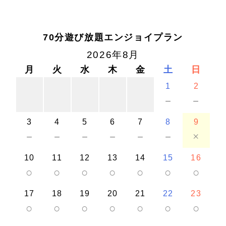
70分遊び放題エンジョイプラン
2026年8月
月
火
水
木
金
土
日
1
2
－
－
3
4
5
6
7
8
9
－
－
－
－
－
－
×
10
11
12
13
14
15
16
○
○
○
○
○
○
○
17
18
19
20
21
22
23
○
○
○
○
○
○
○