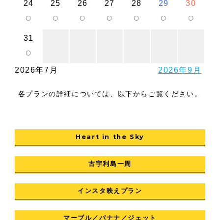
24
25
26
27
28
29
30
○
○
○
○
○
○
○
31
○
2026年7月
2026年9月
各プランの詳細については、以下からご覧ください。
Heart in the Sky
古宇利島一周
インスタ映えプラン
マーブル／バナナ／ジェット