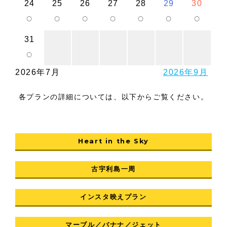
24
25
26
27
28
29
30
○
○
○
○
○
○
○
31
○
2026年7月
2026年9月
各プランの詳細については、以下からご覧ください。
Heart in the Sky
古宇利島一周
インスタ映えプラン
マーブル／バナナ／ジェット