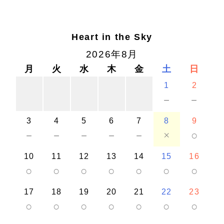
Heart in the Sky
2026年8月
月
火
水
木
金
土
日
1
2
－
－
3
4
5
6
7
8
9
－
－
－
－
－
×
○
10
11
12
13
14
15
16
○
○
○
○
○
○
○
17
18
19
20
21
22
23
○
○
○
○
○
○
○