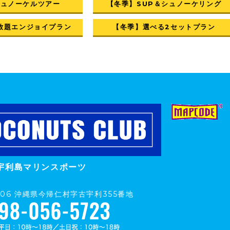
シュノーケルツアー
【冬季】SUP＆シュノーケリング
放題エンジョイプラン
【冬季】選べる2セットプラン
宇利島マリンスポーツ
0406 沖縄県今帰仁村字古宇利355番地