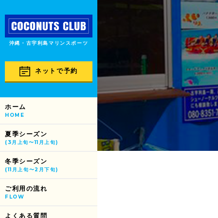
沖縄・古宇利島マリンスポーツ
ネットで予約
ホーム
HOME
夏季シーズン
(3月上旬〜11月上旬)
冬季シーズン
(11月上旬〜2月下旬)
ご利用の流れ
FLOW
よくある質問