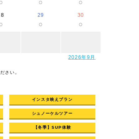
○
○
○
28
29
30
○
○
○
2026年9月
ください。
インスタ映えプラン
シュノーケルツアー
【冬季】SUP体験