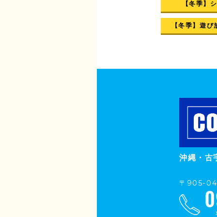
【冬季】
【冬季】遊び
沖縄・古
〒905-