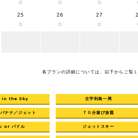
○
○
○
25
26
27
○
○
○
各プランの詳細については、以下からご覧
 in the Sky
古宇利島一周
／バナナ／ジェット
７０分遊び放題
 or パドル
ジェットスキー