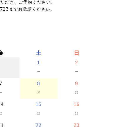
いただき、ご予約ください。
5723までお電話ください。
金
土
日
1
2
－
－
7
8
9
－
×
○
14
15
16
○
○
○
21
22
23