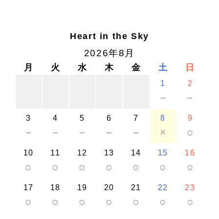
Heart in the Sky
2026年8月
月
火
水
木
金
土
日
1
2
－
－
3
4
5
6
7
8
9
－
－
－
－
－
×
○
10
11
12
13
14
15
16
○
○
○
○
○
○
○
17
18
19
20
21
22
23
○
○
○
○
○
○
○