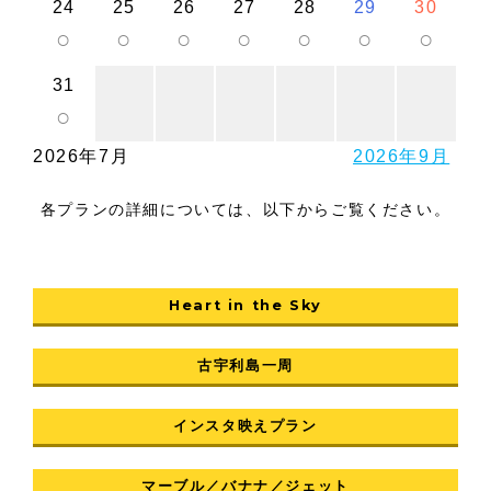
24
25
26
27
28
29
30
○
○
○
○
○
○
○
31
○
2026年7月
2026年9月
各プランの詳細については、以下からご覧ください。
Heart in the Sky
古宇利島一周
インスタ映えプラン
マーブル／バナナ／ジェット