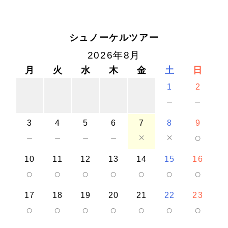
シュノーケルツアー
2026年8月
月
火
水
木
金
土
日
1
2
－
－
3
4
5
6
7
8
9
－
－
－
－
×
×
○
10
11
12
13
14
15
16
○
○
○
○
○
○
○
17
18
19
20
21
22
23
○
○
○
○
○
○
○