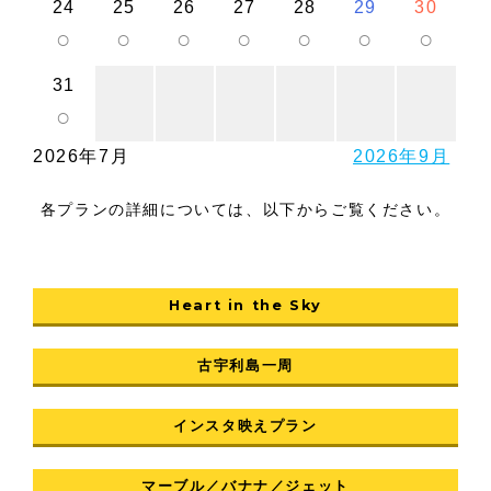
24
25
26
27
28
29
30
○
○
○
○
○
○
○
31
○
2026年7月
2026年9月
各プランの詳細については、以下からご覧ください。
Heart in the Sky
古宇利島一周
インスタ映えプラン
マーブル／バナナ／ジェット