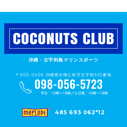
沖縄・古宇利島マリンスポーツ
〒905-0406 沖縄県今帰仁村字古宇利355番地
485 693 062*12