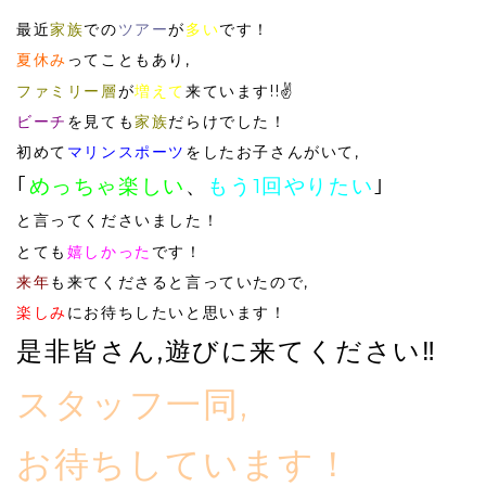
最近
家族
での
ツアー
が
多い
です！
夏休み
ってこともあり,
ファミリー層
が
増えて
来ています!!✌️
ビーチ
を見ても
家族
だらけでした！
初めて
マリンスポーツ
をしたお子さんがいて,
｢
めっちゃ楽しい
、
もう1回やりたい
｣
と言ってくださいました！
とても
嬉しかった
です！
来年
も来てくださると言っていたので,
楽しみ
にお待ちしたいと思います！
是非皆さん,遊びに来てください‼️
スタッフ一同,
お待ちしています！