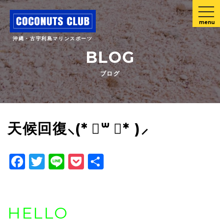
menu
沖縄・古宇利島マリンスポーツ
BLOG
ブログ
天候回復⸜(* ॑꒳ ॑* )⸝
Facebook
Twitter
Line
Pocket
共
有
HELLO