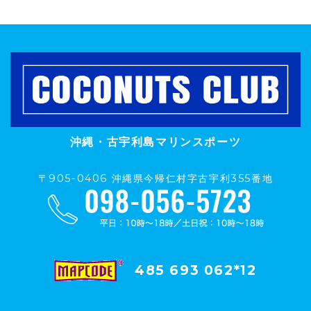
沖縄・古宇利島マリンスポーツ
〒905-0406 沖縄県今帰仁村字古宇利355番地
485 693 062*12