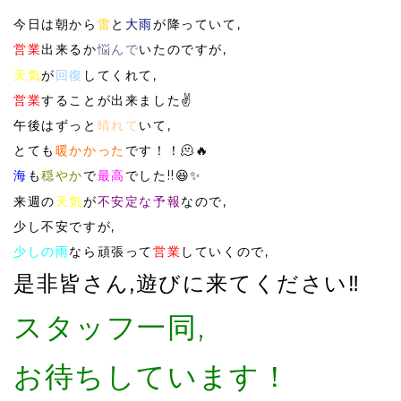
今日は朝から
雷
と
大雨
が降っていて,
営業
出来るか
悩んで
いたのですが,
天気
が
回復
してくれて,
営業
することが出来ました✌️
午後はずっと
晴れて
いて,
とても
暖かかった
です！！🫠🔥
海
も
穏やか
で
最高
でした!!😆✨
来週の
天気
が
不安定な予報
なので,
少し不安ですが,
少しの雨
なら頑張って
営業
していくので,
是非皆さん,遊びに来てください‼️
スタッフ一同,
お待ちしています！