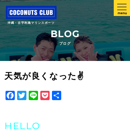
menu
沖縄・古宇利島マリンスポーツ
BLOG
ブログ
天気が良くなった✌️
Facebook
Twitter
Line
Pocket
共
有
HELLO