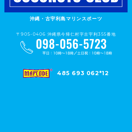
沖縄・古宇利島マリンスポーツ
〒905-0406 沖縄県今帰仁村字古宇利355番地
485 693 062*12