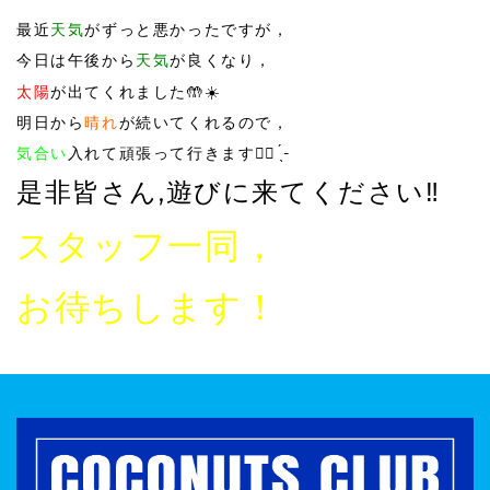
最近
天気
がずっと悪かったですが，
今日は午後から
天気
が良くなり，
太陽
が出てくれました🤲☀️
明日から
晴れ
が続いてくれるので，
気合い
入れて頑張って行きます︎👍🏻 ̖́-
是非皆さん,遊びに来てください‼️
スタッフ一同，
お待ちします！