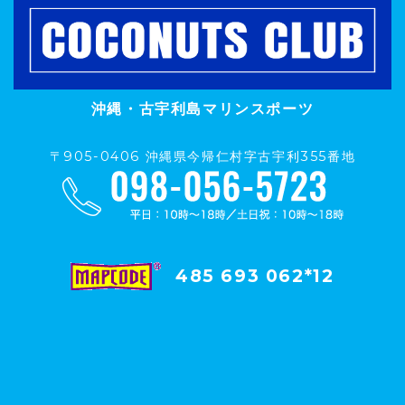
沖縄・古宇利島マリンスポーツ
〒905-0406 沖縄県今帰仁村字古宇利355番地
485 693 062*12