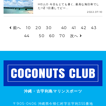
HELLO 今日もとても暑く, 最高な海日和でし
た!!✌️ 1日通してビー...
2022.07.10
前へ
10
20
30
40
41
42
43
44
50
60
70
次へ
沖縄・古宇利島マリンスポーツ
〒905-0406 沖縄県今帰仁村字古宇利355番地