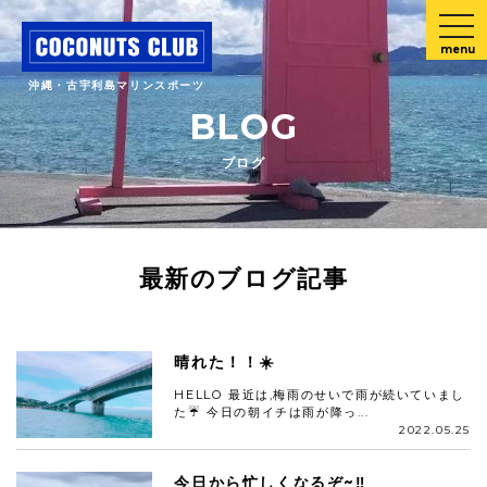
menu
沖縄・古宇利島マリンスポーツ
BLOG
ブログ
最新のブログ記事
晴れた！！☀️
HELLO 最近は,梅雨のせいで雨が続いていまし
た☔ 今日の朝イチは雨が降っ...
2022.05.25
今日から忙しくなるぞ~‼️