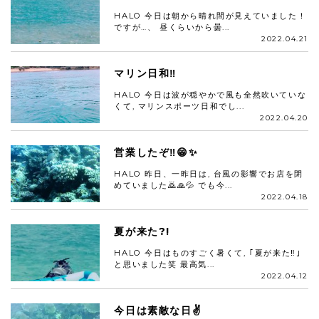
HALO 今日は朝から晴れ間が見えていました！
ですが…、 昼くらいから曇...
2022.04.21
マリン日和‼️
HALO 今日は波が穏やかで風も全然吹いていな
くて, マリンスポーツ日和でし...
2022.04.20
営業したぞ‼️😁✨
HALO 昨日、一昨日は, 台風の影響でお店を閉
めていました🙇🙏💦 でも今...
2022.04.18
夏が来た?!
HALO 今日はものすごく暑くて, ｢夏が来た‼️｣
と思いました笑 最高気...
2022.04.12
今日は素敵な日✌️