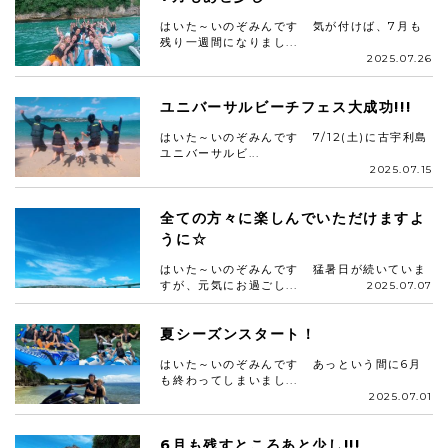
はいた～いのぞみんです 気が付けば、7月も
残り一週間になりまし...
2025.07.26
ユニバーサルビーチフェス大成功!!!
はいた～いのぞみんです 7/12(土)に古宇利島
ユニバーサルビ...
2025.07.15
全ての方々に楽しんでいただけますよ
うに☆
はいた～いのぞみんです 猛暑日が続いていま
すが、元気にお過ごし...
2025.07.07
夏シーズンスタート！
はいた～いのぞみんです あっという間に6月
も終わってしまいまし...
2025.07.01
6月も残すところあと少し!!!