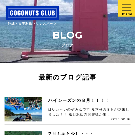
menu
沖縄・古宇利島マリンスポーツ
BLOG
ブログ
最新のブログ記事
ハイシーズンの８月！！！！
はいた～いのぞみんです 夏本番の８月が到来し
ました！！ 連日沢山のお客様が来...
2025.08.16
7月もあと少し・・・