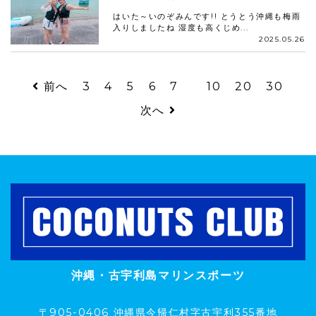
はいた～いのぞみんです!! とうとう沖縄も梅雨
入りしましたね 湿度も高くじめ...
2025.05.26
前へ
3
4
5
6
7
10
20
30
次へ
沖縄・古宇利島マリンスポーツ
〒905-0406 沖縄県今帰仁村字古宇利355番地