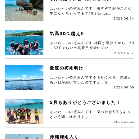
はいた～いのぞみんです←暑すぎて顔がこんな
事になっちゃってます(笑) &nbs...
2025.06.24
気温30℃越え!!
はいた～いのぞみんです 梅雨が明けてから、30
～33℃ぐらいの真夏日が続いてい...
2025.06.17
最速の梅雨明け！
はいた～いのぞみんです☺ 6月に入り、気温が
高い日が続いていたのですが… な...
2025.06.09
5月もありがとうございました！
はいた～いのぞみんです 気づけば5月もあっ
という間に終わりまし...
2025.06.03
沖縄梅雨入り