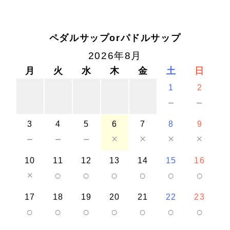
ペダルサップorパドルサップ
2026年8月
月
火
水
木
金
土
日
1
2
－
－
3
4
5
6
7
8
9
－
－
－
×
×
×
×
10
11
12
13
14
15
16
×
○
○
○
○
○
○
17
18
19
20
21
22
23
○
○
○
○
○
○
○