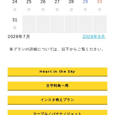
24
25
26
27
28
29
30
○
○
○
○
○
○
○
31
○
2026年7月
2026年9月
各プランの詳細については、以下からご覧ください。
Heart in the Sky
古宇利島一周
インスタ映えプラン
マーブル／バナナ／ジェット