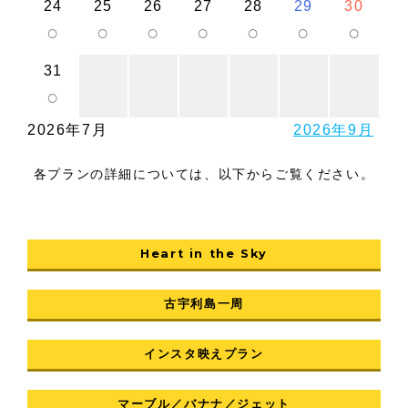
24
25
26
27
28
29
30
○
○
○
○
○
○
○
31
○
2026年7月
2026年9月
各プランの詳細については、以下からご覧ください。
Heart in the Sky
古宇利島一周
インスタ映えプラン
マーブル／バナナ／ジェット