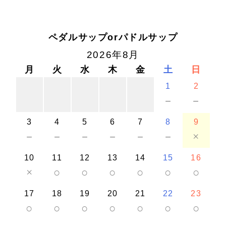
ペダルサップorパドルサップ
2026年8月
月
火
水
木
金
土
日
1
2
－
－
3
4
5
6
7
8
9
－
－
－
－
－
－
×
10
11
12
13
14
15
16
×
○
○
○
○
○
○
17
18
19
20
21
22
23
○
○
○
○
○
○
○