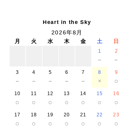
Heart in the Sky
2026年8月
月
火
水
木
金
土
日
1
2
－
－
3
4
5
6
7
8
9
－
－
－
－
－
×
○
10
11
12
13
14
15
16
○
○
○
○
○
○
○
17
18
19
20
21
22
23
○
○
○
○
○
○
○