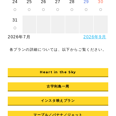
24
25
26
27
28
29
30
○
○
○
○
○
○
○
31
○
2026年7月
2026年9月
各プランの詳細については、以下からご覧ください。
Heart in the Sky
古宇利島一周
インスタ映えプラン
マーブル／バナナ／ジェット