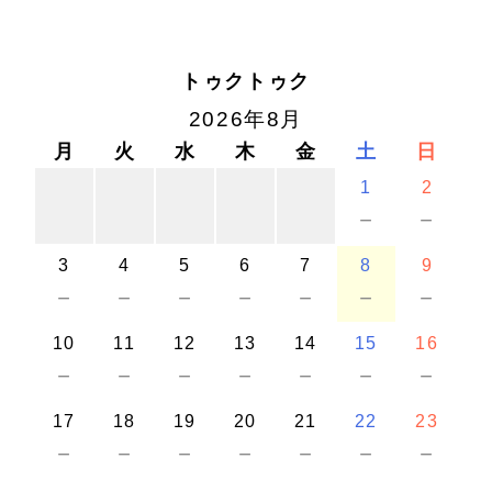
トゥクトゥク
2026年8月
月
火
水
木
金
土
日
1
2
－
－
3
4
5
6
7
8
9
－
－
－
－
－
－
－
10
11
12
13
14
15
16
－
－
－
－
－
－
－
17
18
19
20
21
22
23
－
－
－
－
－
－
－