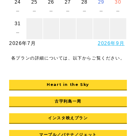
24
25
26
27
28
29
30
－
－
－
－
－
－
－
31
－
2026年7月
2026年9月
各プランの詳細については、以下からご覧ください。
Heart in the Sky
古宇利島一周
インスタ映えプラン
マーブル／バナナ／ジェット