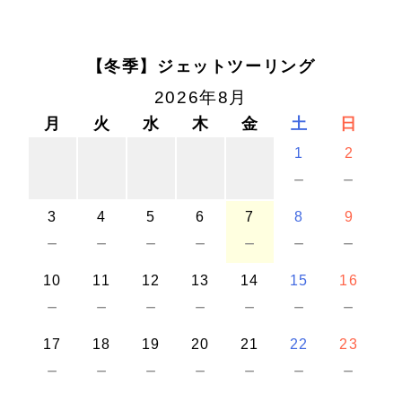
【冬季】ジェットツーリング
2026年8月
月
火
水
木
金
土
日
1
2
－
－
3
4
5
6
7
8
9
－
－
－
－
－
－
－
10
11
12
13
14
15
16
－
－
－
－
－
－
－
17
18
19
20
21
22
23
－
－
－
－
－
－
－