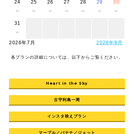
24
25
26
27
28
29
30
－
－
－
－
－
－
－
31
－
2026年7月
2026年9月
各プランの詳細については、以下からご覧ください。
Heart in the Sky
古宇利島一周
インスタ映えプラン
マーブル／バナナ／ジェット