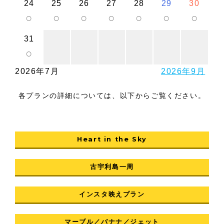
24
25
26
27
28
29
30
○
○
○
○
○
○
○
31
○
2026年7月
2026年9月
各プランの詳細については、以下からご覧ください。
Heart in the Sky
古宇利島一周
インスタ映えプラン
マーブル／バナナ／ジェット