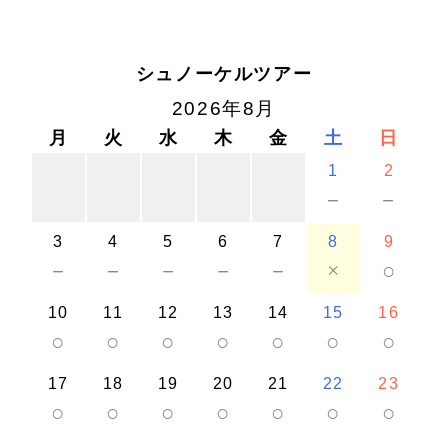
シュノーケルツアー
2026年8月
月
火
水
木
金
土
日
1
2
－
－
3
4
5
6
7
8
9
－
－
－
－
－
×
○
10
11
12
13
14
15
16
○
○
○
○
○
○
○
17
18
19
20
21
22
23
○
○
○
○
○
○
○