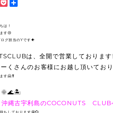
book
itter
Line
Pocket
共
有
ちは！
ます😢
のブログ担当のYです🐠
UTSCLUBは、全開で営業しております‼
ーーくさんのお客様にお越し頂いており
ます🤗❣
🌊🏝
沖縄古宇利島のCOCONUTS CLU
待ちしております🤩💞