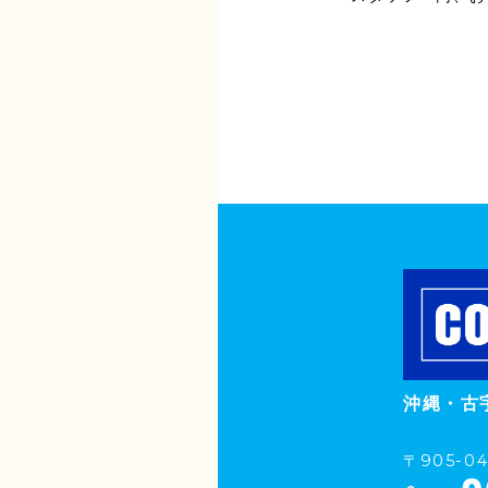
沖縄・古
〒905-