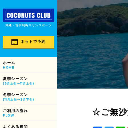
沖縄・古宇利島マリンスポーツ
ネットで予約
ホーム
HOME
夏季シーズン
(3月上旬〜11月上旬)
冬季シーズン
(11月上旬〜2月下旬)
☆ご無沙
ご利用の流れ
FLOW
よくある質問