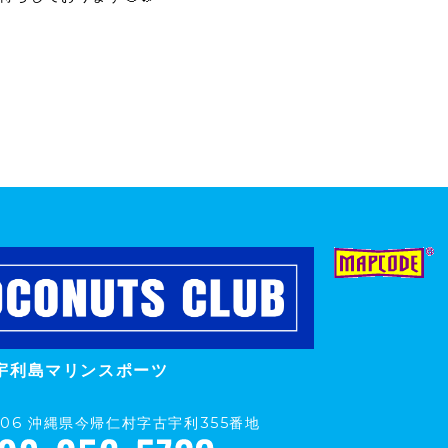
宇利島マリンスポーツ
0406 沖縄県今帰仁村字古宇利355番地