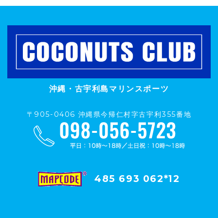
沖縄・古宇利島マリンスポーツ
〒905-0406 沖縄県今帰仁村字古宇利355番地
485 693 062*12