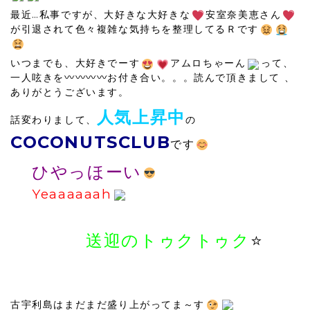
最近…私事ですが、大好きな大好きな
安室奈美恵さん
が引退されて色々複雑な気持ちを整理してるＲです
いつまでも、大好きでーす
アムロちゃーん
って、
一人呟きを〰〰〰〰お付き合い。。。読んで頂きまして 、
ありがとうございます。
人気上昇中
話変わりまして、
の
COCONUTSCLUB
です
ひやっほーい
Yeaaaaaah
送迎のトゥクトゥク
⭐
古宇利島はまだまだ盛り上がってま～す