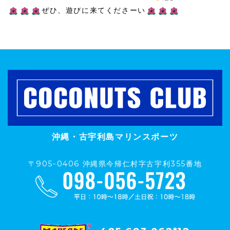
ぜひ、遊びに来てくださーい
沖縄・古宇利島マリンスポーツ
〒905-0406 沖縄県今帰仁村字古宇利355番地