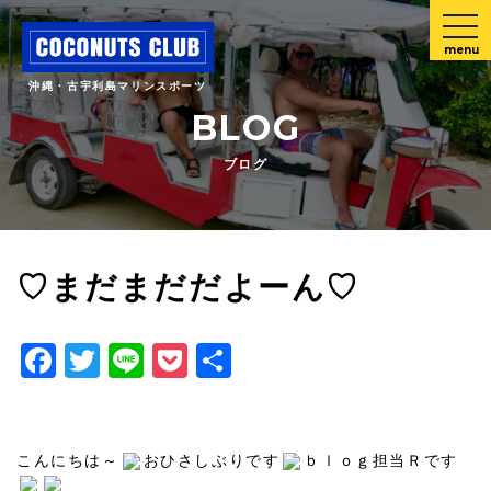
menu
沖縄・古宇利島マリンスポーツ
BLOG
ブログ
♡まだまだだよーん♡
Facebook
Twitter
Line
Pocket
共
有
こんにちは～
おひさしぶりです
ｂｌｏｇ担当Ｒです