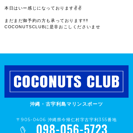
本日はいー感じになっております✌✌
まだまだ御予約の方も承っております‼‼
COCONUTSCLUBに是非おこしくださいませ
沖縄・古宇利島マリンスポーツ
〒905-0406 沖縄県今帰仁村字古宇利355番地