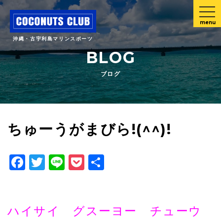
menu
沖縄・古宇利島マリンスポーツ
BLOG
ブログ
ちゅーうがまびら!(^^)!
Facebook
Twitter
Line
Pocket
共
有
ハイサイ グスーヨー チューウ