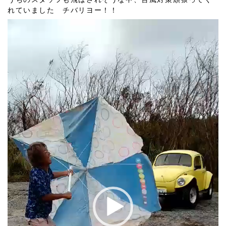
れていました チバリヨー！！
動
画
プ
レ
ー
ヤ
ー