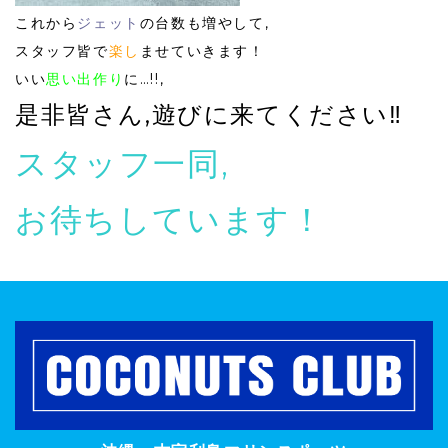
これから
ジェット
の台数も増やして,
スタッフ皆で
楽し
ま
せていきます！
いい
思い出作り
に…!!,
是非皆さん,遊びに来てください‼️
スタッフ一同,
お待ちしています！