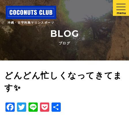
menu
沖縄・古宇利島マリンスポーツ
BLOG
ブログ
どんどん忙しくなってきてま
す✨
Facebook
Twitter
Line
Pocket
共
有