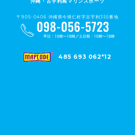
沖縄・古宇利島マリンスポーツ
〒905-0406 沖縄県今帰仁村字古宇利355番地
485 693 062*12