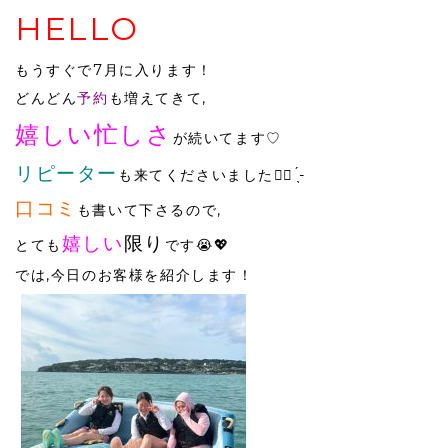
HELLO
もうすぐで7月に入ります！
どんどん
予約
も増えてきて,
嬉しい忙しさ
が続いてます♡
リピーター
も来てくださいました︎👍🏻 ̖́-
口コミ
も書いて下さるので,
嬉しい
限り
とても
です😭💖
では,今日のお客様を紹介します！