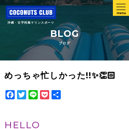
menu
沖縄・古宇利島マリンスポーツ
BLOG
ブログ
めっちゃ忙しかった!!✨👏🏻
Facebook
Twitter
Line
Pocket
共
有
HELLO