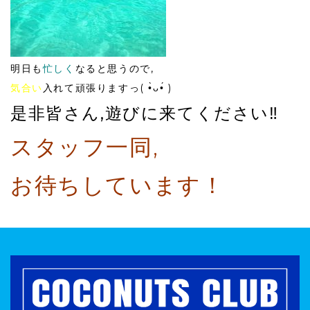
明日も
忙しく
なると思うので,
気合い
入れて頑張りますっ( •̀ᴗ•́ )
是非皆さん,遊びに来てください‼️
スタッフ一同,
お待ちしています！