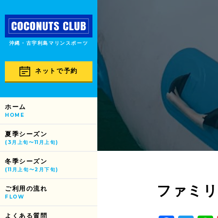
沖縄・古宇利島マリンスポーツ
ネットで予約
ホーム
HOME
夏季シーズン
(3月上旬〜11月上旬)
冬季シーズン
(11月上旬〜2月下旬)
ファミリー多か
ご利用の流れ
FLOW
よくある質問