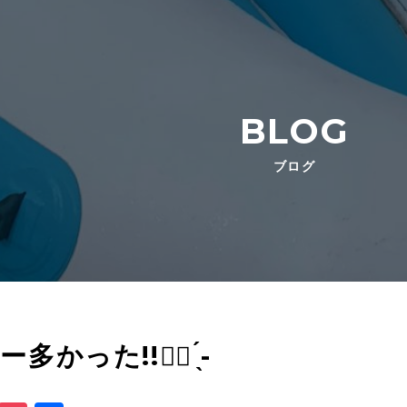
BLOG
ブログ
った!!︎👍🏻 ̖́-