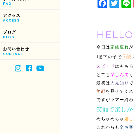
Face
Tw
FAQ
アクセス
ACCESS
HELLO
ブログ
BLOG
今日は
家族連れ
が
お問い合わせ
CONTACT
5歳
1番下の子で
スピード
はもちろ
とても
楽しんで
く
最初は
人見知り
で
笑顔
を見せてくれ
ですがツアー終わ
笑顔で楽しか
めちゃめちゃ
嬉し
これからも
全お客