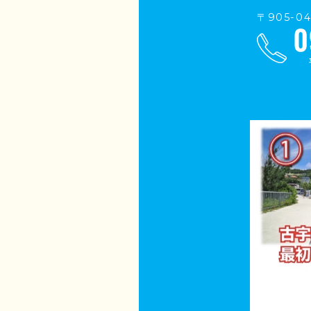
〒905-