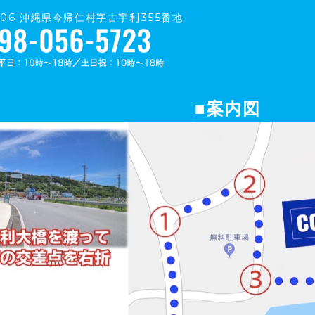
0406 沖縄県今帰仁村字古宇利355番地
■案内図