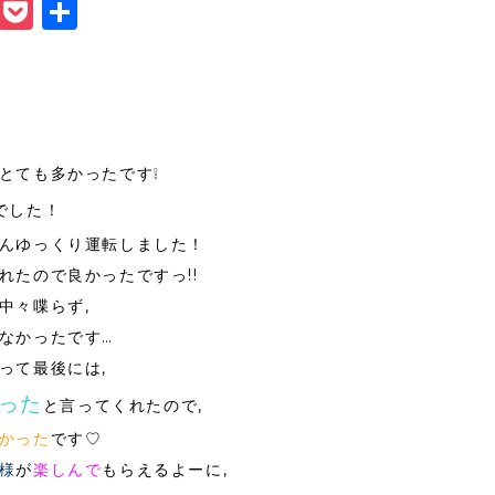
book
itter
Line
Pocket
共
有
とても多かったです❕
でした！
んゆっくり運転しました！
れたので良かったですっ!!
中々喋らず,
なかったです…
って最後には,
った
と言ってくれたので,
かった
です♡
様
が
楽しんで
もらえるよーに,