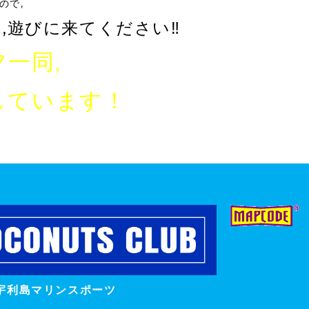
ので,
,遊びに来てください‼️
一同,
しています！
宇利島マリンスポーツ