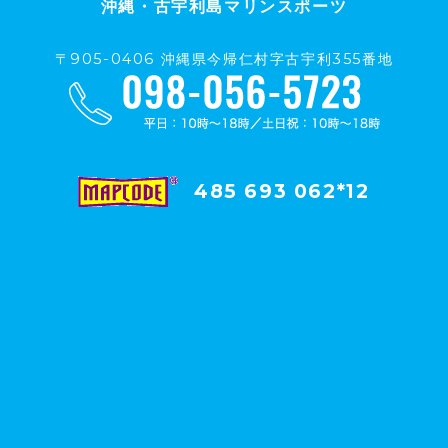
沖縄・古宇利島マリンスポーツ
〒905-0406 沖縄県今帰仁村字古宇利355番地
485 693 062*12