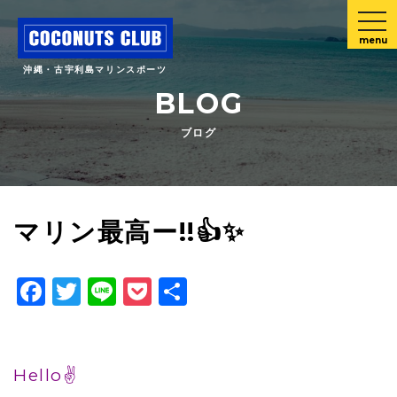
menu
沖縄・古宇利島マリンスポーツ
BLOG
ブログ
マリン最高ー!!👍✨
Facebook
Twitter
Line
Pocket
共
有
Hello✌️