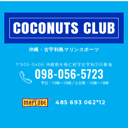
沖縄・古宇利島マリンスポーツ
〒905-0406 沖縄県今帰仁村字古宇利355番地
485 693 062*12