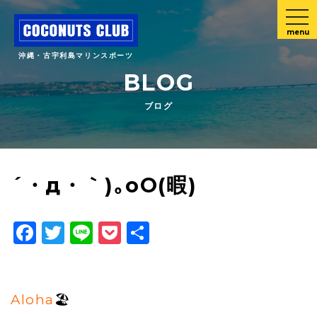
menu
沖縄・古宇利島マリンスポーツ
BLOG
ブログ
´・д・｀)｡oO(暇)
Facebook
Twitter
Line
Pocket
共
有
Aloha
🏖