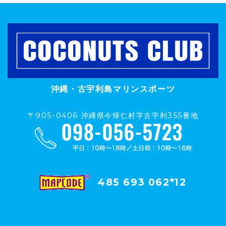
沖縄・古宇利島マリンスポーツ
〒905-0406 沖縄県今帰仁村字古宇利355番地
485 693 062*12