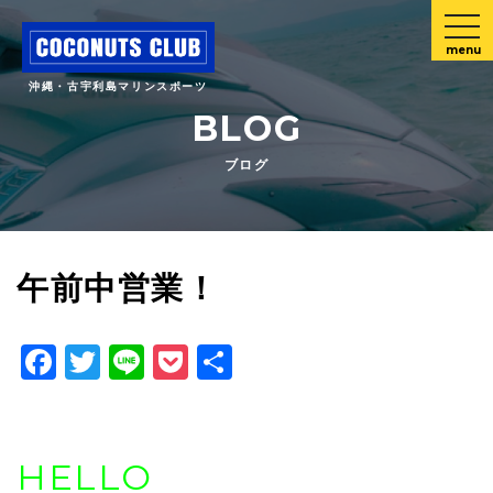
menu
沖縄・古宇利島マリンスポーツ
BLOG
ブログ
午前中営業！
Facebook
Twitter
Line
Pocket
共
有
HELLO