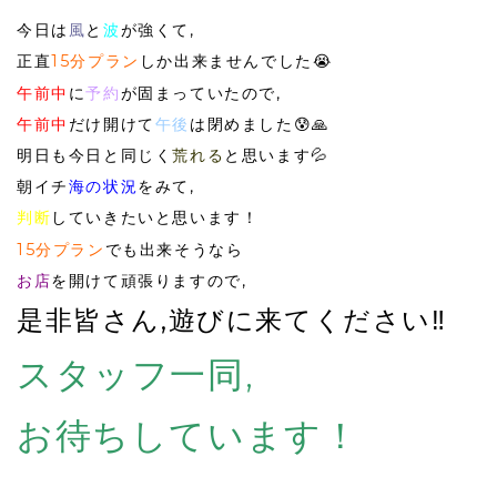
今日は
風
と
波
が強くて,
正直
15分プラン
しか出来ませんでした😭
午前中
に
予約
が固まっていたので,
午前中
だけ開けて
午後
は閉めました😰🙏
明日も今日と同じく
荒れる
と思います💦
朝イチ
海の状況
をみて,
判断
していきたいと思います！
15分プラン
でも出来そうなら
お店
を開けて頑張りますので,
是非皆さん,遊びに来てください‼️
スタッフ一同,
お待ちしています！