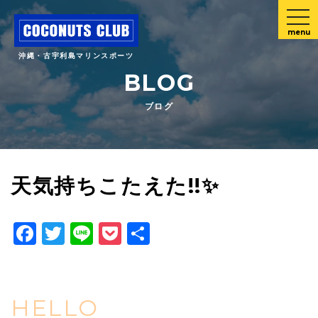
menu
沖縄・古宇利島マリンスポーツ
BLOG
ブログ
天気持ちこたえた!!✨️
Facebook
Twitter
Line
Pocket
共
有
HELLO