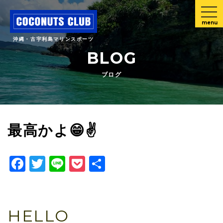
menu
沖縄・古宇利島マリンスポーツ
BLOG
ブログ
最高かよ😁✌️
Facebook
Twitter
Line
Pocket
共
有
HELLO