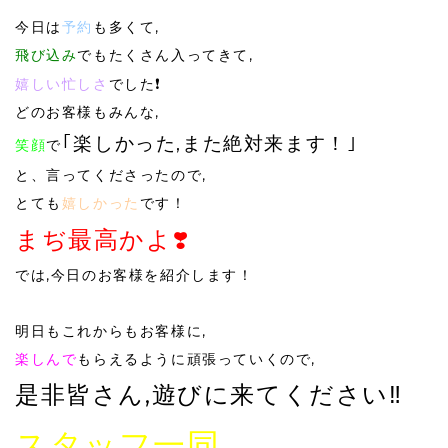
今日は
予約
も多くて,
飛び込み
でもたくさん入ってきて,
嬉しい忙しさ
でした❗️
どのお客様もみんな,
｢楽しかった,また絶対来ます！｣
笑顔
で
と、言ってくださったので,
とても
嬉しかった
です！
まぢ最高かよ❣️
では,今日のお客様を紹介します！
明日もこれからもお客様に,
楽しんで
もらえるように頑張っていくので,
是非皆さん,遊びに来てください‼️
スタッフ一同,