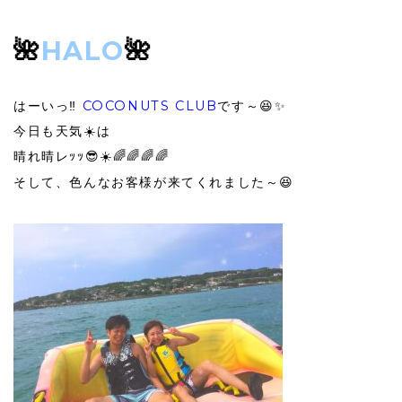
🌺
HALO
🌺
はーいっ‼️
COCONUTS CLUB
です～😆✨
今日も天気☀️は
晴れ晴レｯｯ😎☀️🌈🌈🌈🌈
そして、色んなお客様が来てくれました～😆