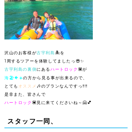
沢山のお客様が
古宇利島
🏝を
1周するツアーを体験してましたっ😎✨
古宇利島の裏側
にある
ハートロック
💟が
海🏖🐠☀️
の方から見る事が出来るので、
とても
オススメ
🎶のプランなんですっ‼️‼️
是非また、皆さんで
ハートロック
💟見に来てくださいね～🤗💕
スタッフ一同、