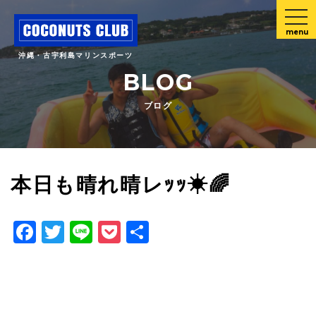
menu
沖縄・古宇利島マリンスポーツ
BLOG
ブログ
本日も晴れ晴レｯｯ☀🌈
Facebook
Twitter
Line
Pocket
共
有