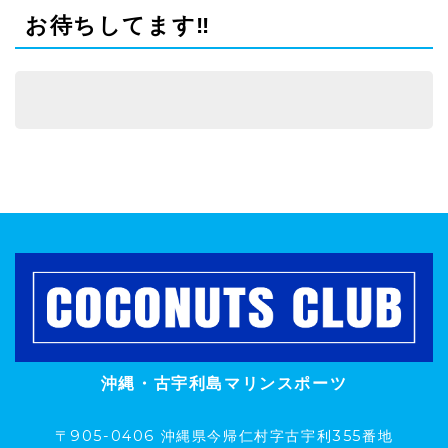
お待ちしてます‼️
沖縄・古宇利島マリンスポーツ
〒905-0406 沖縄県今帰仁村字古宇利355番地