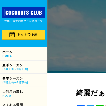
沖縄・古宇利島マリンスポーツ
ネットで予約
ホーム
HOME
夏季シーズン
(3月上旬〜11月上旬)
冬季シーズン
(11月上旬〜2月下旬)
綺麗だぁ~
ご利用の流れ
FLOW
よくある質問