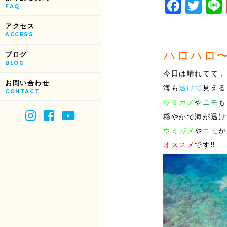
Face
Tw
FAQ
アクセス
ACCESS
ハロハロ
ブログ
BLOG
今日は晴れてて，
お問い合わせ
海も
透けて
見える
CONTACT
ウミガメ
や
ニモ
も
穏やかで海が透け
ウミガメ
や
ニモ
が
オススメ
です!!