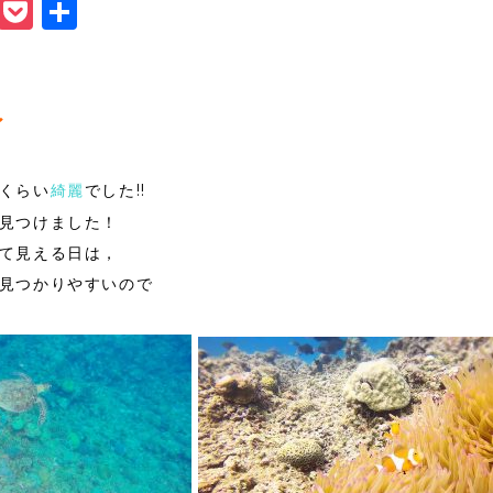
book
itter
Line
Pocket
共
有
〜
くらい
綺麗
でした!!
見つけました！
て見える日は，
見つかりやすいので