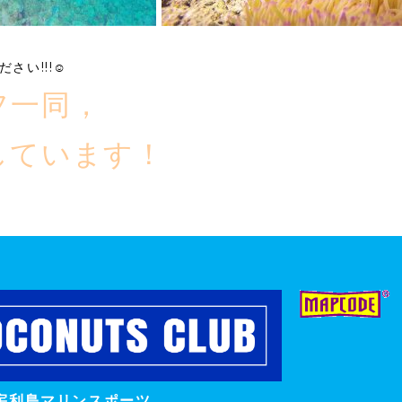
❗
い!!!☺️
フ一同，
しています！
宇利島マリンスポーツ