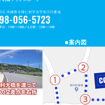
0406 沖縄県今帰仁村字古宇利355番地
■案内図