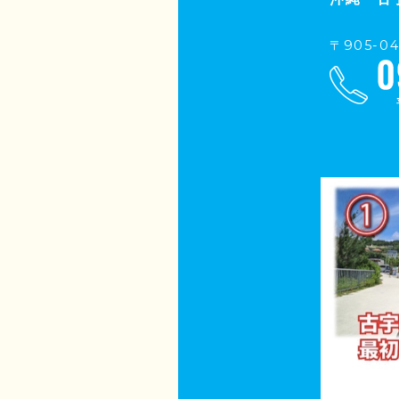
〒905-