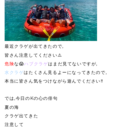
最近クラゲが出てきたので,
皆さん注意してください⚠️
危険
な😱
ハブクラゲ
はまだ見てないですが,
水クラゲ
はたくさん見るよーになってきたので,
本当に皆さん気をつけながら遊んでください‼️
では,今日のKの心の俳句
夏の海
クラゲ出てきた
注意して