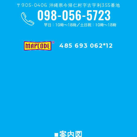
〒905-0406 沖縄県今帰仁村字古宇利355番地
485 693 062*12
■案内図