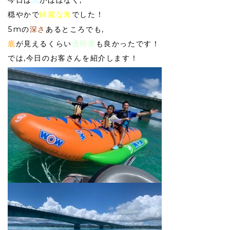
今日は
波
がほぼなく,
穏やかで
綺麗な海
でした！
5mの
深さ
あるところでも,
底
が見えるくらい
透明度
も良かったです！
では,今日のお客さんを紹介します！