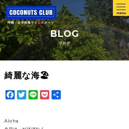
menu
沖縄・古宇利島マリンスポーツ
BLOG
ブログ
綺麗な海🏖
Facebook
Twitter
Line
Pocket
共
有
Aloha