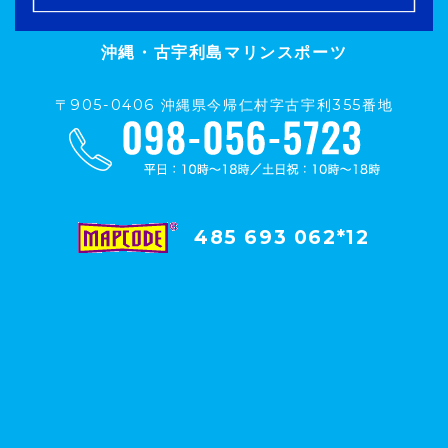
沖縄・古宇利島マリンスポーツ
〒905-0406 沖縄県今帰仁村字古宇利355番地
485 693 062*12