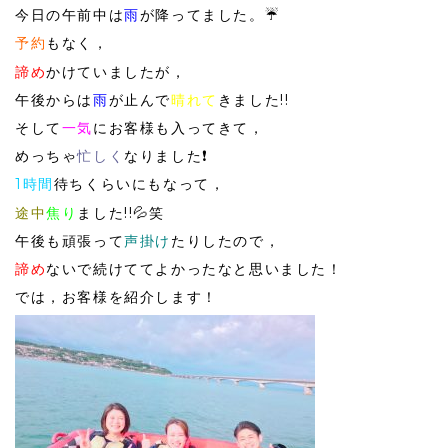
今日の午前中は
雨
が降ってました。☔
予約
もなく，
諦め
かけていましたが，
午後からは
雨
が止んで
晴れて
きました!!
そして
一気
にお客様も入ってきて，
めっちゃ
忙しく
なりました❗
1時間
待ちくらいにもなって，
途中
焦り
ました!!💦笑
午後も頑張って
声掛け
たりしたので，
諦め
ないで続けててよかったなと思いました！
では，お客様を紹介します！