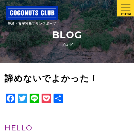
menu
沖縄・古宇利島マリンスポーツ
BLOG
ブログ
諦めないでよかった！
Facebook
Twitter
Line
Pocket
共
有
HELLO